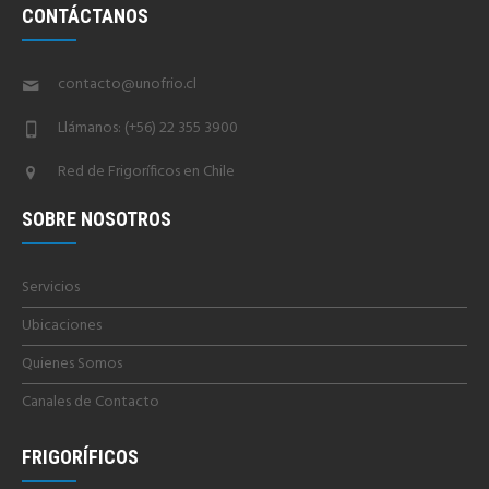
CONTÁCTANOS
contacto@unofrio.cl
Llámanos: (+56) 22 355 3900
Red de Frigoríficos en Chile
SOBRE NOSOTROS
Servicios
Ubicaciones
Quienes Somos
Canales de Contacto
FRIGORÍFICOS